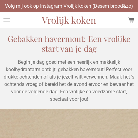
Volg mij ook op Instagram Vrolijk koken (Desem brood&zo)
Ga
direct
Vrolijk koken
naar
de
hoofdinhoud
Gebakken havermout: Een vrolijke
start van je dag
Begin je dag goed met een heerlijk en makkelijk
koolhydraatarm ontbijt: gebakken havermout! Perfect voor
drukke ochtenden of als je jezelf wilt verwennen. Maak het 's
ochtends vroeg of bereid het de avond ervoor en bewaar het
voor de volgende dag. Een vrolijke en voedzame start,
speciaal voor jou!