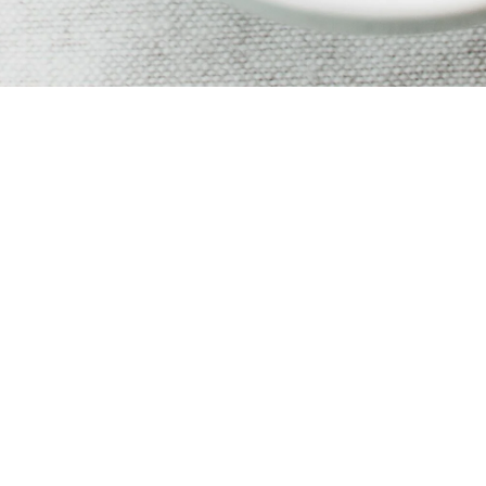
Wat maakt deze gebakken havermout
speciaal?
Deze gebakken havermout is niet alleen makkelijk te maken,
maar ook aan te passen aan jouw smaak. De toevoeging