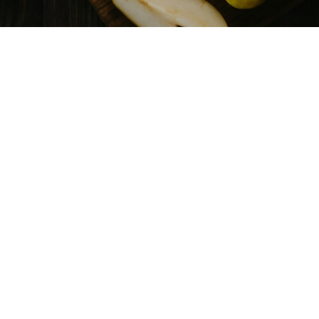
De voordelen en ingrediënten
Onze choco chia pudding is niet alleen lekker, maar ook nog
eens super gezond! Hier zijn de ingrediënten voor 1 persoon:
35 gram chiazaad
50 gram kokosmelk
120 ml amandelmelk
1 theelepel rauwe cacao
1 eetlepel geraspte kokos
Zoetstof naar smaak (bijv. sukrin)
1 eetlepel cacao nibs