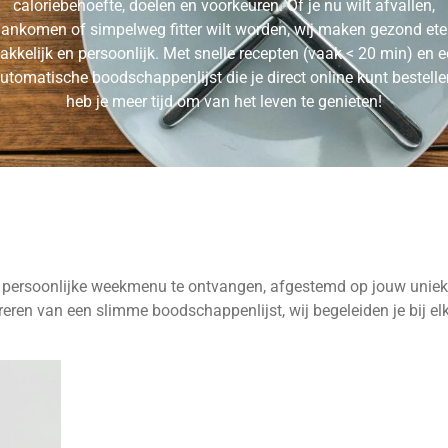
caloriebehoefte, doelen en voorkeuren. Of je nu wilt afvallen,
ankomen of simpelweg fitter wilt worden, wij maken gezond et
kkelijk en persoonlijk. Met snelle recepten (vaak < 20 min) en 
utomatische boodschappenlijst die je direct online kunt bestelle
heb je meer tijd om van het leven te genieten!
 persoonlijke weekmenu te ontvangen, afgestemd op jouw unie
eren van een slimme boodschappenlijst, wij begeleiden je bij elk