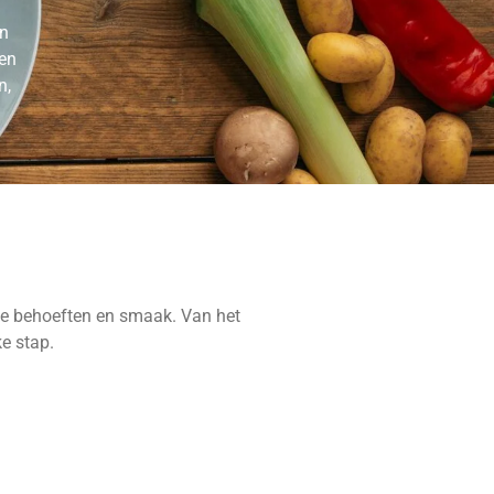
en
een
n,
ke behoeften en smaak. Van het
e stap.