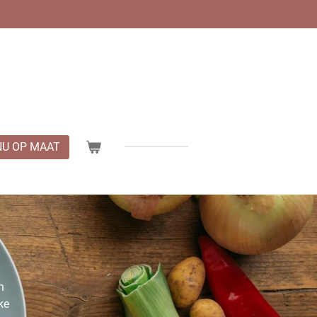
U OP MAAT
n
ke