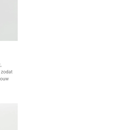
,
, zodat
 jouw