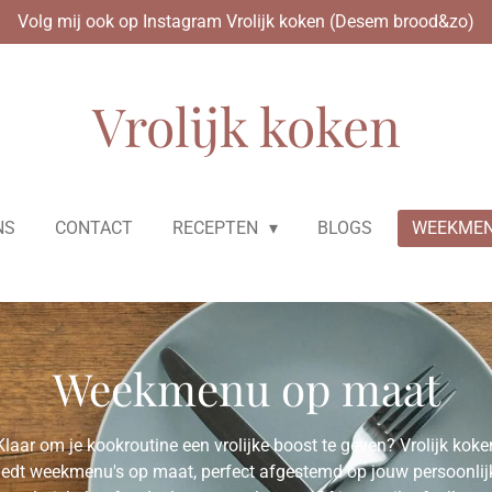
Volg mij ook op Instagram Vrolijk koken (Desem brood&zo)
Vrolijk koken
NS
CONTACT
RECEPTEN
BLOGS
WEEKMEN
Weekmenu op maat
Klaar om je kookroutine een vrolijke boost te geven? Vrolijk koke
iedt weekmenu's op maat, perfect afgestemd op jouw persoonlij