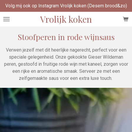
Volg mij ook op Instagram Vrolijk koken (Desem brood&zo)
Ga
direct
Vrolijk koken
naar
de
hoofdinhoud
Stoofperen in rode wijnsaus
Verwen jezelf met dit heerlijke nagerecht, perfect voor een
speciale gelegenheid. Onze gekookte Gieser Wildeman
peren, gestoofd in fruitige rode wijn met kaneel, zorgen voor
een rijke en aromatische smaak. Serveer ze met een
zelfgemaakte saus voor een extra luxe touch.