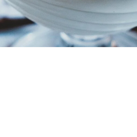
Ingrediënten & Bereiding
Wat heb je nodig? Hier is de lijst met ingrediënten voor de
perfecte stoofperen:
2000 gr. Gieser Wildeman peren
1 klein flesje fruitige rode wijn
3 kaneelstokjes