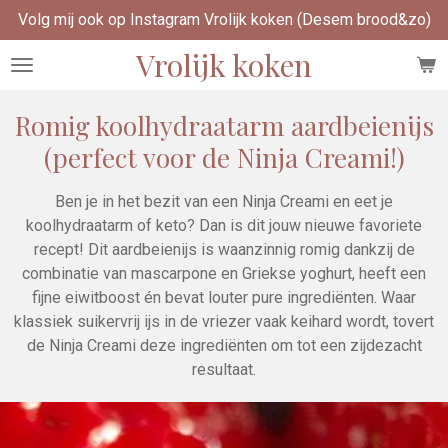
Volg mij ook op Instagram Vrolijk koken (Desem brood&zo)
Ga
direct
Vrolijk koken
naar
de
hoofdinhoud
Romig koolhydraatarm aardbeienijs
(perfect voor de Ninja Creami!)
Ben je in het bezit van een Ninja Creami en eet je
koolhydraatarm of keto? Dan is dit jouw nieuwe favoriete
recept! Dit aardbeienijs is waanzinnig romig dankzij de
combinatie van mascarpone en Griekse yoghurt, heeft een
fijne eiwitboost én bevat louter pure ingrediënten. Waar
klassiek suikervrij ijs in de vriezer vaak keihard wordt, tovert
de Ninja Creami deze ingrediënten om tot een zijdezacht
resultaat.