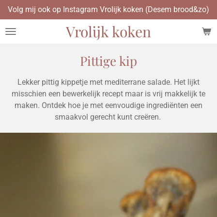
Volg mij ook op Instagram Vrolijk koken (Desem brood&zo)
Ga
direct
Vrolijk koken
naar
de
hoofdinhoud
Pittige kip
Lekker pittig kippetje met mediterrane salade. Het lijkt
misschien een bewerkelijk recept maar is vrij makkelijk te
maken. Ontdek hoe je met eenvoudige ingrediënten een
smaakvol gerecht kunt creëren.