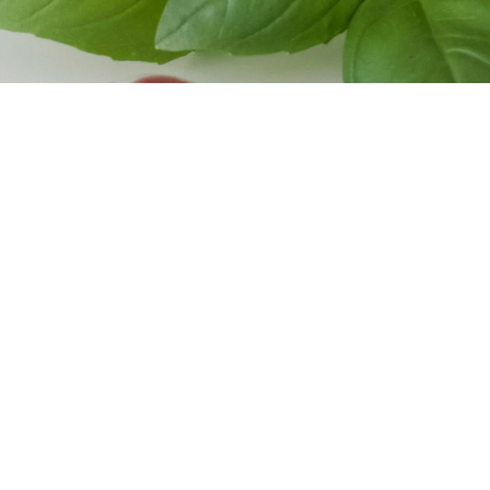
Bereiding
De perfecte biefstuk is een kwestie van temperatuur, en dus
niet van tijd. Vind je het nou lastig om een perfect biefstukje
te bakken volg dan dit stappenplan waarmee hij
gegarandeerd lukt. Heb je een kernthermometer dan wordt
het helemaal eitje!
Verwarm de oven voor op 160 graden.
Zodra de oven piept leg je hier de Haricots verts met spek
in. (Als ik deze maak, maak ik altijd meerdere porties en