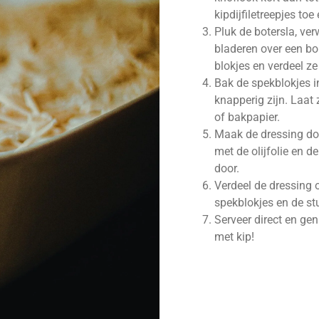
kipdijfiletreepjes to
Pluk de botersla, ver
bladeren over een bo
blokjes en verdeel ze
Bak de spekblokjes i
knapperig zijn. Laat
of bakpapier.
Maak de dressing d
met de olijfolie en d
door.
Verdeel de dressing 
spekblokjes en de st
Serveer direct en gen
met kip!