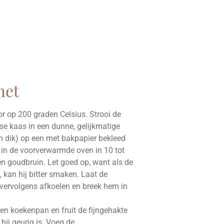
het
 op 200 graden Celsius. Strooi de
e kaas in een dunne, gelijkmatige
 dik) op een met bakpapier bekleed
 in de voorverwarmde oven in 10 tot
n goudbruin. Let goed op, want als de
 kan hij bitter smaken. Laat de
ervolgens afkoelen en breek hem in
n een koekenpan en fruit de fijngehakte
 hij geurig is. Voeg de