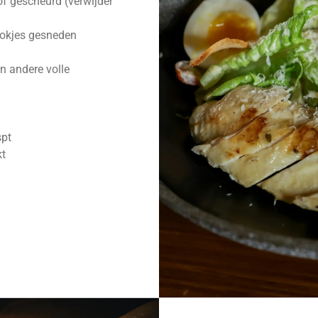
f gescheurd (verwijder
lokjes gesneden
 andere volle
spt
kt