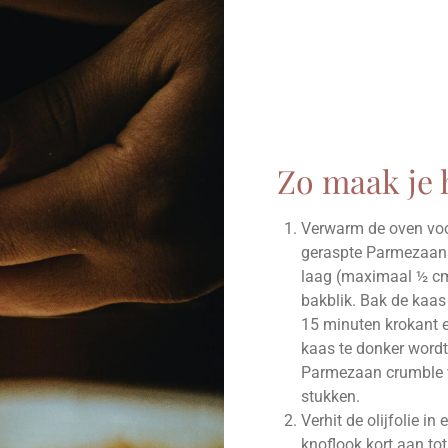
Zo maak je 
Verwarm de oven voor
geraspte Parmezaans
laag (maximaal ½ cm
bakblik. Bak de kaas
15 minuten krokant e
kaas te donker wordt,
Parmezaan crumble v
stukken.
Verhit de olijfolie i
knoflook kort aan tot