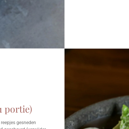
1 portie)
in reepjes gesneden