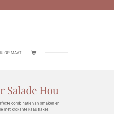
U OP MAAT
r Salade Hou
 perfecte combinatie van smaken en
de met krokante kaas flakes!