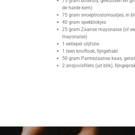
75 gram botersla, gewassen en gro
de harde kern)
75 gram snoeptrostomaatjes, in b
40 gram spekblokjes
25 gram Zaanse mayonaise (of een
mayonaise)
1 eetlepel olijfolie
1 teen knoflook, fijngehakt
50 gram Parmezaanse kaas, gera
2 ansjovisfilets (uit blik), fijngepra