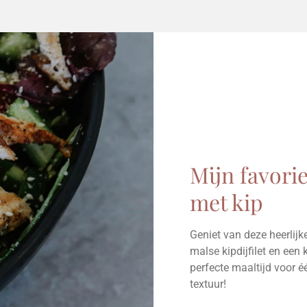
Mijn favorie
met kip
Geniet van deze heerlijk
malse kipdijfilet en ee
perfecte maaltijd voor 
textuur!