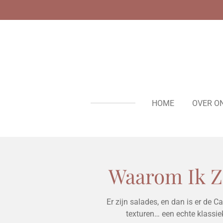
Ga
direct
naar
de
hoofdinhoud
HOME
OVER O
Waarom Ik Z
Er zijn salades, en dan is er de 
texturen… een echte klassie