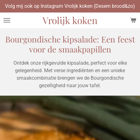
Volg mij ook op Instagram Vrolijk koken (Desem brood&zo)
Ga
direct
Vrolijk koken
naar
de
hoofdinhoud
Bourgondische kipsalade: Een feest
voor de smaakpapillen
Ontdek onze rijkgevulde kipsalade, perfect voor elke
gelegenheid. Met verse ingrediënten en een unieke
smaakcombinatie brengen we de Bourgondische
gezelligheid naar jouw tafel.