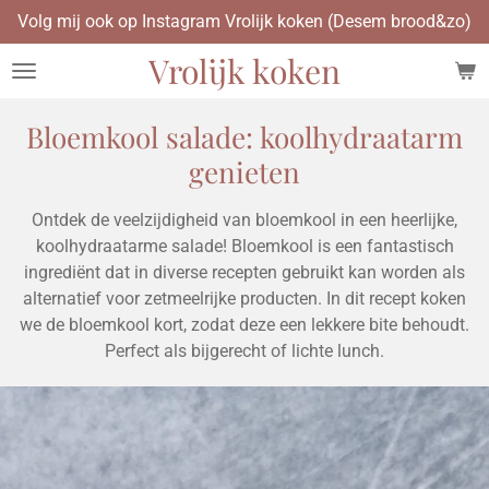
Volg mij ook op Instagram Vrolijk koken (Desem brood&zo)
Ga
direct
Vrolijk koken
naar
de
hoofdinhoud
Bloemkool salade: koolhydraatarm
genieten
Ontdek de veelzijdigheid van bloemkool in een heerlijke,
koolhydraatarme salade! Bloemkool is een fantastisch
ingrediënt dat in diverse recepten gebruikt kan worden als
alternatief voor zetmeelrijke producten. In dit recept koken
we de bloemkool kort, zodat deze een lekkere bite behoudt.
Perfect als bijgerecht of lichte lunch.