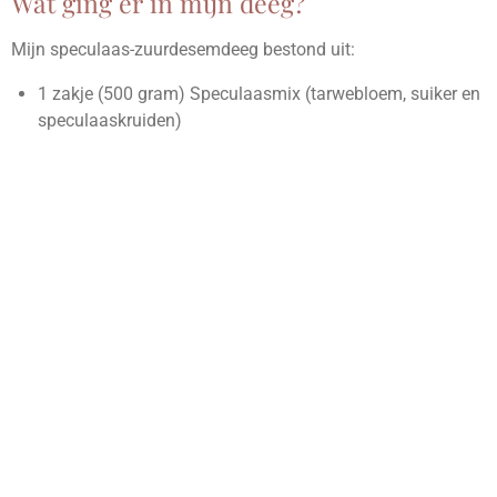
Wat ging er in mijn deeg?
Mijn speculaas-zuurdesemdeeg bestond uit:
1 zakje (500 gram) Speculaasmix (tarwebloem, suiker en
speculaaskruiden)
80 gram actief zuurdesem (in plaats van water)
Een halve, biologische citroenschil, fijn geraspt
Een theelepel baking soda
De basis was dus al goed met de speculaasmix, maar de
zuurdesem voegt een extra dimensie toe!