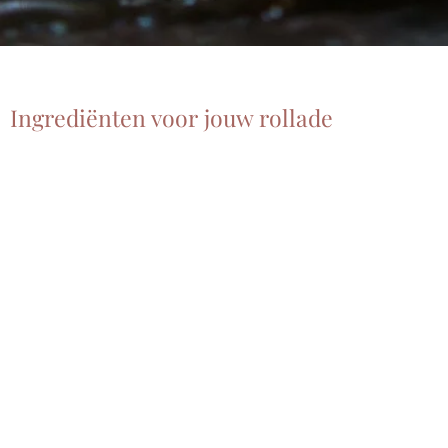
Ingrediënten voor jouw rollade
Dit heb je nodig voor de gevulde kersen rollade:
1 kilo varkensfilet
300 gram ontpitte Betuwse kersen
150 ml Fine tawny port
1 potje smaakt gevogelte fond
125 gram sjalot
paar takjes verse tijm
2 gelatine blaadjes
peper en zout