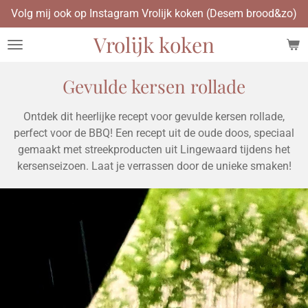
Volg mij ook op Instagram Vrolijk koken (Desem brood&zo)
Ga
direct
Vrolijk koken
naar
de
hoofdinhoud
Gevulde kersen rollade
Ontdek dit heerlijke recept voor gevulde kersen rollade,
perfect voor de BBQ! Een recept uit de oude doos, speciaal
gemaakt met streekproducten uit Lingewaard tijdens het
kersenseizoen. Laat je verrassen door de unieke smaken!