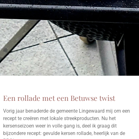
Een rollade met een Betuwse twist
Vorig jaar benaderde de gemeente Lingewaard mij om een
recept te creëren met lokale streekproducten. Nu het
kersenseizoen weer in volle gang is, deel ik graag dit
bijzondere recept: gevulde kersen rollade, heerlijk van de