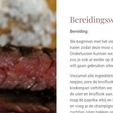
Bereidingsw
Bereiding:
We beginnen met het vlee
halen zodat deze mooi 
Ondertussen kunnen we 
zou je ook al eerder op
wilt gaan gebruiken all
Verzamel alle ingrediënt
reepjes, pers de knofloo
koekenpan verhitten we 
de uien en knoflook aan.
mag de paprika erbij en
en voeg je de champigno
zachtjes laten bakken 