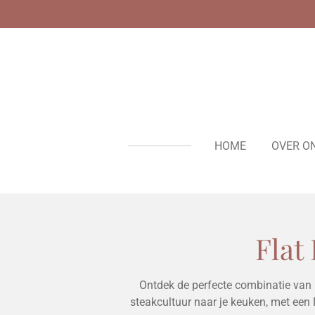
Ga
direct
naar
de
hoofdinhoud
HOME
OVER O
Flat
Ontdek de perfecte combinatie van 
steakcultuur naar je keuken, met een