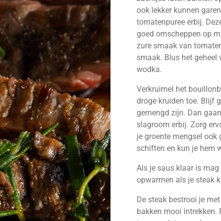
ook lekker kunnen gare
tomatenpuree erbij. Deze
goed omscheppen op mid
zure smaak van tomatenp
smaak. Blus het geheel 
wodka.
Verkruimel het bouillonb
droge kruiden toe. Blijf
gemengd zijn. Dan gaan 
slagroom erbij. Zorg erv
je groente mengsel ook 
schiften en kun je hem 
Als je saus klaar is mag
opwarmen als je steak kl
De steak bestrooi je met
bakken mooi intrekken. P