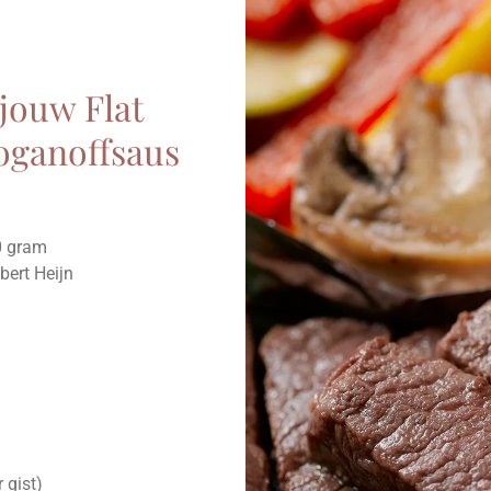
jouw Flat
roganoffsaus
0 gram
bert Heijn
 gist)