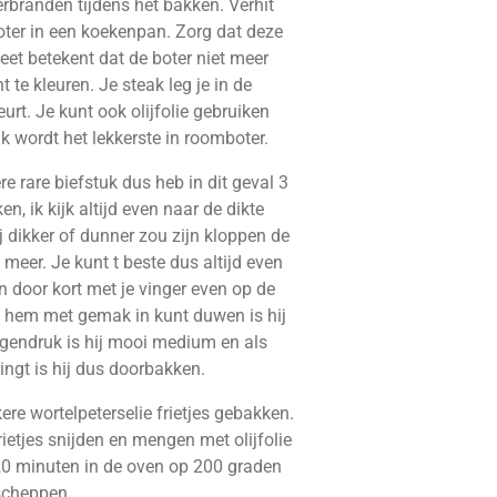
rbranden tijdens het bakken. Verhit
oter in een koekenpan. Zorg dat deze
et betekent dat de boter niet meer
t te kleuren. Je steak leg je in de
urt. Je kunt ook olijfolie gebruiken
k wordt het lekkerste in roomboter.
re rare biefstuk dus heb in dit geval 3
, ik kijk altijd even naar de dikte
j dikker of dunner zou zijn kloppen de
 meer. Je kunt t beste dus altijd even
n door kort met je vinger even op de
je hem met gemak in kunt duwen is hij
 tegendruk is hij mooi medium en als
ringt is hij dus doorbakken.
kkere wortelpeterselie frietjes gebakken.
rietjes snijden en mengen met olijfolie
20 minuten in de oven op 200 graden
scheppen.