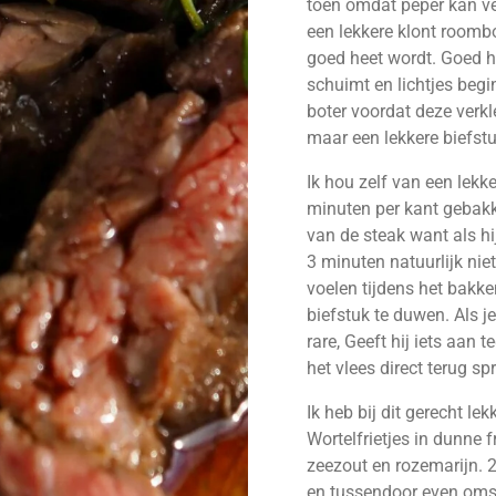
toen omdat peper kan ve
een lekkere klont roomb
goed heet wordt. Goed he
schuimt en lichtjes begin
boter voordat deze verkle
maar een lekkere biefstu
Ik hou zelf van een lekke
minuten per kant gebakken
van de steak want als hi
3 minuten natuurlijk niet
voelen tijdens het bakke
biefstuk te duwen. Als 
rare, Geeft hij iets aan
het vlees direct terug sp
Ik heb bij dit gerecht le
Wortelfrietjes in dunne f
zeezout en rozemarijn. 
en tussendoor even om