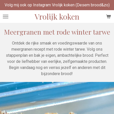
Volg mij ook op Instagram Vrolijk koken (Desem brood&zo)
Ga
direct
Vrolijk koken
naar
de
hoofdinhoud
Meergranen met rode winter tarwe
Ontdek de rijke smaak en voedingswaarde van ons
meergranen recept met rode winter tarwe. Volg ons
stappenplan en bak je eigen, ambachtelijke brood. Perfect
voor de liefhebber van eerlijke, zelfgemaakte producten.
Begin vandaag nog en verras jezelf en anderen met dit
bijzondere brood!